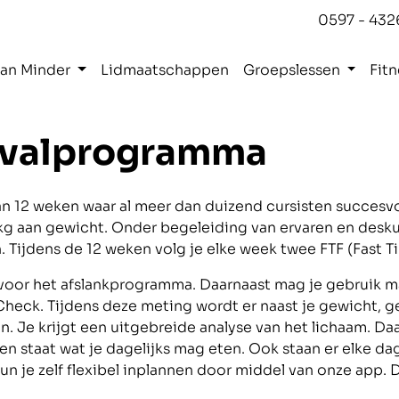
0597 - 432
Kan Minder
Lidmaatschappen
Groepslessen
Fitn
afvalprogramma
van 12 weken waar al meer dan duizend cursisten succe
 kg aan gewicht. Onder begeleiding van ervaren en desku
 Tijdens de 12 weken volg je elke week twee FTF (Fast Ti
 voor het afslankprogramma. Daarnaast mag je gebruik m
h Check. Tijdens deze meting wordt er naast je gewicht, g
. Je krijgt een uitgebreide analyse van het lichaam. Daa
ven staat wat je dagelijks mag eten. Ook staan er elke d
un je zelf flexibel inplannen door middel van onze app.