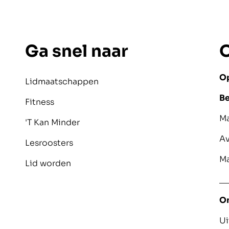
Ga snel naar
O
Op
Lidmaatschappen
Be
Fitness
M
'T Kan Minder
A
Lesroosters
M
Lid worden
__
O
Ui