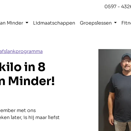
0597 - 432
Kan Minder
Lidmaatschappen
Groepslessen
Fitn
r afslankprogramma
kilo in 8
n Minder!
ptember met ons
n later, is hij maar liefst