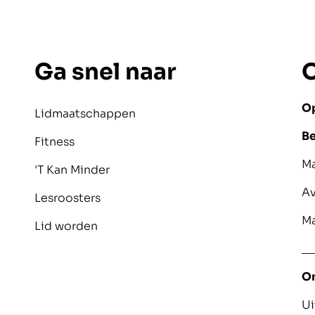
Ga snel naar
O
Op
Lidmaatschappen
Be
Fitness
M
'T Kan Minder
A
Lesroosters
M
Lid worden
__
O
Ui