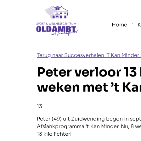
Navigatie
overslaan
Home
'T 
Terug naar Succesverhalen 'T Kan Minde
Peter verloor 13 
weken met ’t Ka
Blog_field_Totaal afgevallen
13
Peter (49) uit Zuidwending begon in se
Afslankprogramma ’t Kan Minder. Nu, 8 weke
13 kilo lichter!