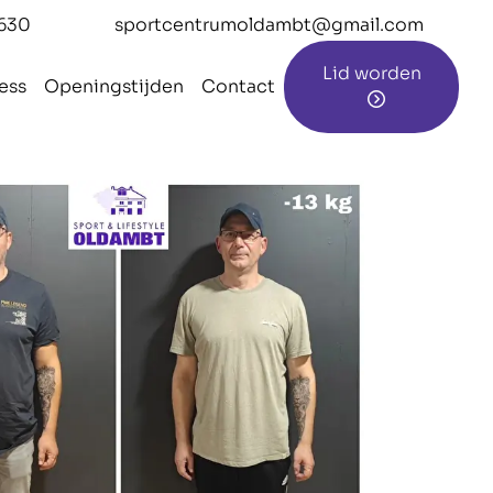
630
sportcentrumoldambt@gmail.com
Lid worden
ess
Openingstijden
Contact