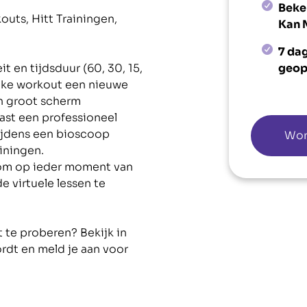
Beke
outs, Hitt Trainingen,
Kan 
7 da
it en tijdsduur (60, 30, 15,
geop
elke workout een nieuwe
n groot scherm
ast een professioneel
tijdens een bioscoop
Wor
iningen.
k om op ieder moment van
e virtuele lessen te
t te proberen? Bekijk in
dt en meld je aan voor