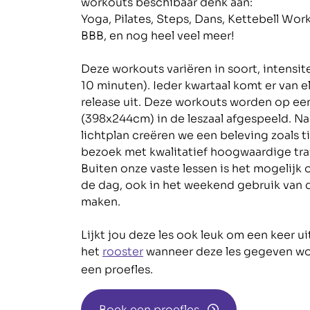
workouts beschibaar denk aan:
Yoga, Pilates, Steps, Dans, Kettebell Work
BBB, en nog heel veel meer!
Deze workouts variëren in soort, intensite
10 minuten). Ieder kwartaal komt er van 
release uit. Deze workouts worden op ee
(398x244cm) in de leszaal afgespeeld. Na
lichtplan creëren we een beleving zoals 
bezoek met kwalitatief hoogwaardige tra
Buiten onze vaste lessen is het mogelij
de dag, ook in het weekend gebruik van d
maken.
Lijkt jou deze les ook leuk om een keer ui
rooster
het
wanneer deze les gegeven wor
een proefles.
Boek een proefles