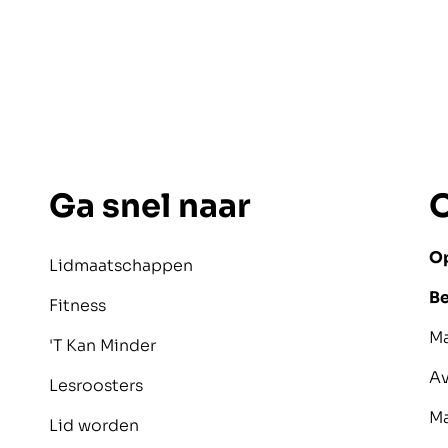
Ga snel naar
O
Op
Lidmaatschappen
Be
Fitness
M
'T Kan Minder
A
Lesroosters
M
Lid worden