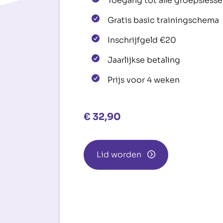
Toegang tot alle groepsless
Gratis basic trainingschema
Inschrijfgeld €20
Jaarlijkse betaling
Prijs voor 4 weken
€
32,90
Lid worden