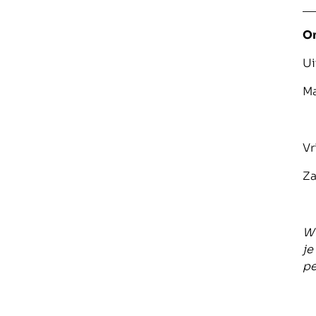
__
O
Ui
M
V
Z
Wi
je
p