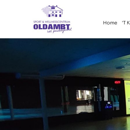
Navigatie
overslaan
Home
'T 