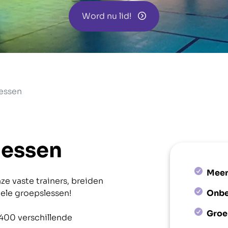
Word nu lid!
lessen
lessen
Meer
e vaste trainers, breiden
uele groepslessen!
Onbe
Groep
 400 verschillende