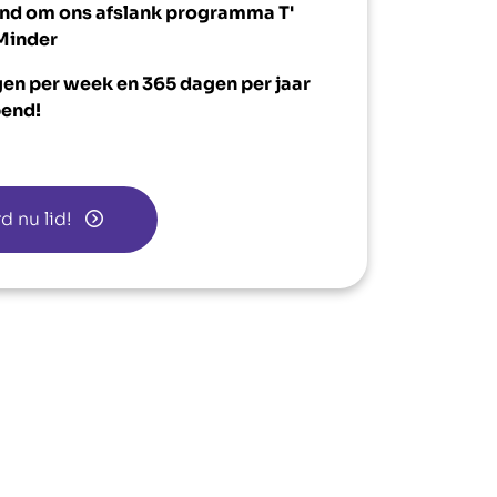
nd om ons afslank programma T'
Minder
gen per week en 365 dagen per jaar
end!
d nu lid!