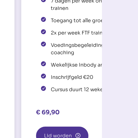
7 dagen per week onbeperkt
trainen
Toegang tot alle groepslessen
2x per week FTF training
Voedingsbegeleiding en
coaching
Wekelijkse Inbody analyze
Inschrijfgeld €20
Cursus duurt 12 weken
€
69,90
Lid worden